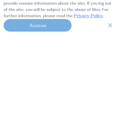
provide concise information about the site. If you log out
of the site, you will be subject to the abuse of files. For
Privacy Policy
further information, please read the
.
Access
1
Find my boat — це онлайн-консьєрж-
сервіс повного циклу для професійних
капітанів.