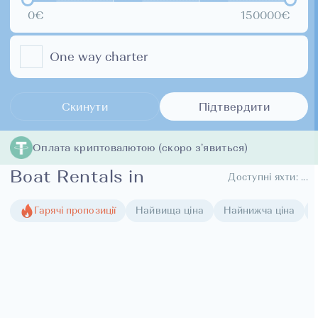
0€
150000€
One way charter
Скинути
Підтвердити
Оплата криптовалютою (скоро з’явиться)
Boat Rentals in
Доступні яхти:
...
Гарячі пропозиції
Найвища ціна
Найнижча ціна