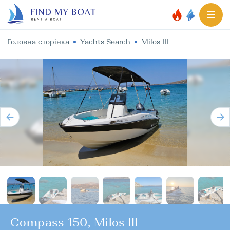
Головна сторінка
Yachts Search
Milos III
Compass 150, Milos III