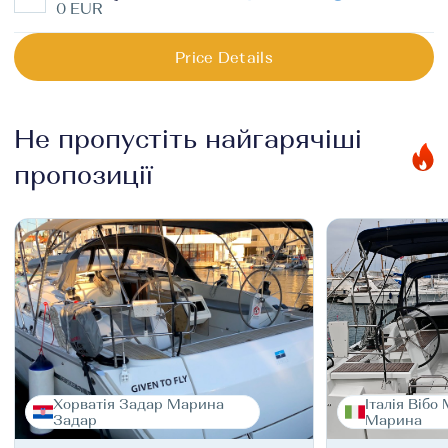
0 EUR
Price Details
Не пропустіть найгарячіші
пропозиції
Хорватія Задар Марина
Італія Вібо
Задар
Марина