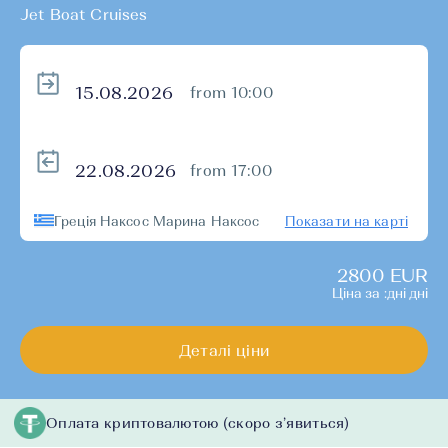
Jet Boat Cruises
from 10:00
from 17:00
Греція Наксос Марина Наксос
Показати на карті
2800 EUR
Ціна за :дні дні
Деталі ціни
Оплата криптовалютою (скоро з’явиться)