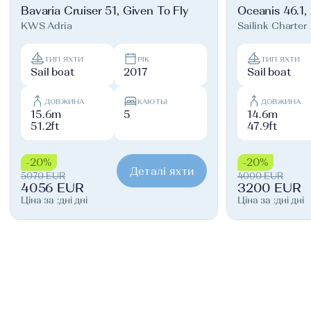
Bavaria Cruiser 51, Given To Fly
Oceanis 46.1,
KWS Adria
Sailink Charter
ТИП ЯХТИ
РІК
ТИП ЯХТИ
Sail boat
2017
Sail boat
ДОВЖИНА
КАЮТЫ
ДОВЖИНА
15.6m
5
14.6m
51.2ft
47.9ft
-20%
-20%
Деталі яхти
5070 EUR
4000 EUR
4056 EUR
3200 EUR
Ціна за :дні дні
Ціна за :дні дні