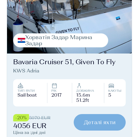
Хорватія Задар Марина
Задар
Bavaria Cruiser 51, Given To Fly
KWS Adria
ТИП ЯХТИ
РІК
ДОВЖИНА
КАЮТЫ
Sail boat
2017
15.6m
5
51.2ft
-20%
5070 EUR
Деталі яхти
4056 EUR
Ціна за :дні дні