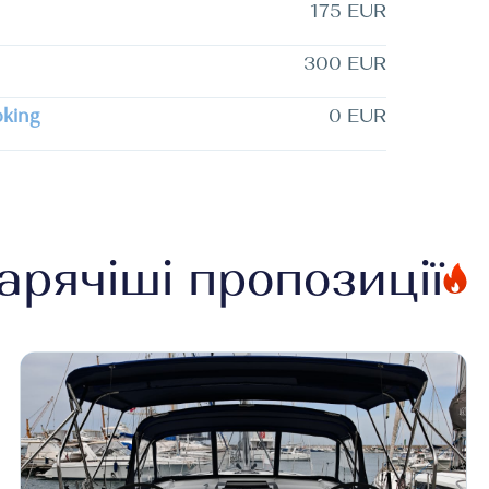
175 EUR
300 EUR
oking
0 EUR
арячіші пропозиції