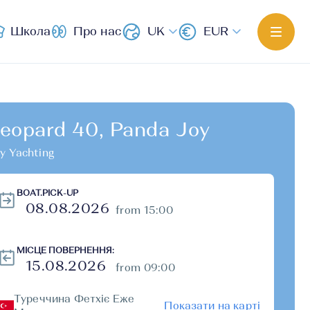
Школа
Про нас
UK
EUR
eopard 40, Panda Joy
y Yachting
BOAT.PICK-UP
from 15:00
МІСЦЕ ПОВЕРНЕННЯ:
from 09:00
Туреччина Фетхіє Еже
Показати на карті