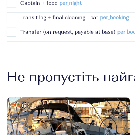
Captain + food
per_night
Transit log + final cleaning - cat
per_booking
Transfer (on request, payable at base)
per_bo
Не пропустіть найг