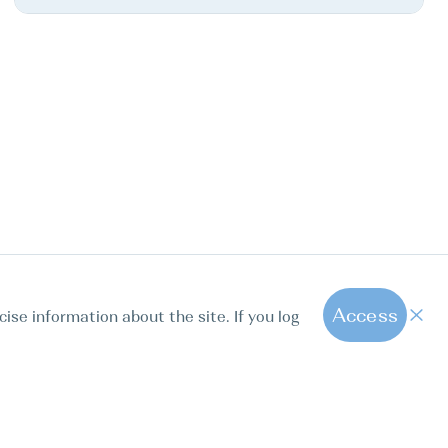
Access
cise information about the site. If you log
1
All hot offers