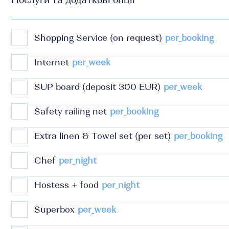
Послуги та додаткові опції
Shopping Service (on request)
per_booking
Internet
per_week
SUP board (deposit 300 EUR)
per_week
Safety railing net
per_booking
Extra linen & Towel set (per set)
per_booking
Chef
per_night
Hostess + food
per_night
Superbox
per_week