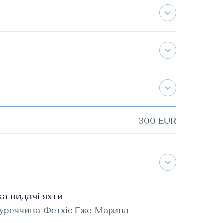
300 EUR
ка видачі яхти
уреччина Фетхіє Еже Марина