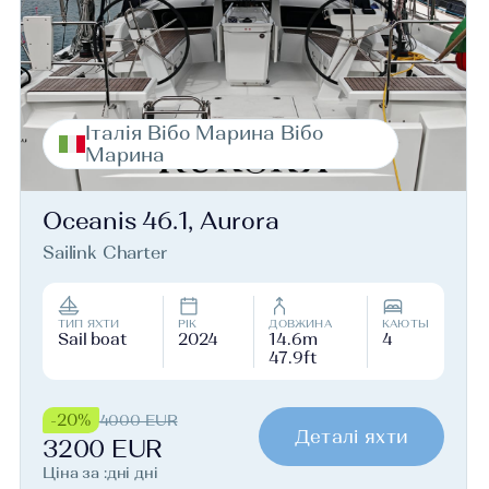
Італія Вібо Марина Вібо
Марина
Oceanis 46.1, Aurora
Sailink Charter
ТИП ЯХТИ
РІК
ДОВЖИНА
КАЮТЫ
Sail boat
2024
14.6m
4
47.9ft
-20%
4000 EUR
Деталі яхти
3200 EUR
Ціна за :дні дні