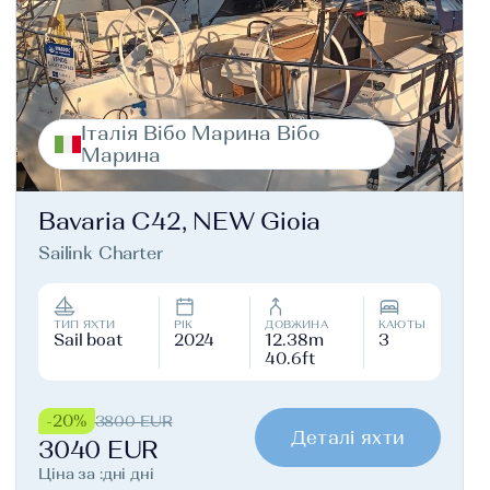
Італія Вібо Марина Вібо
Марина
Bavaria C42, NEW Gioia
Sailink Charter
ТИП ЯХТИ
РІК
ДОВЖИНА
КАЮТЫ
Sail boat
2024
12.38m
3
40.6ft
-20%
3800 EUR
Деталі яхти
3040 EUR
Ціна за :дні дні