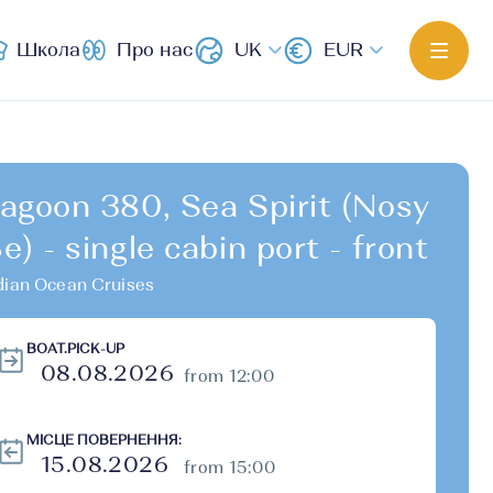
Школа
Про нас
UK
EUR
agoon 380, Sea Spirit (Nosy
e) - single cabin port - front
dian Ocean Cruises
BOAT.PICK-UP
from 12:00
МІСЦЕ ПОВЕРНЕННЯ:
from 15:00