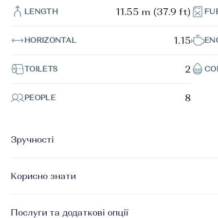
11.55 m (37.9 ft)
LENGTH
FU
1.15
HORIZONTAL
EN
2
TOILETS
CO
8
PEOPLE
Зручності
Корисно знати
Послуги та додаткові опції