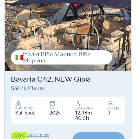
Італія Вібо Марина Вібо
Марина
Bavaria C42, NEW Gioia
Sailink Charter
ТИП ЯХТИ
РІК
ДОВЖИНА
КАЮТЫ
Sail boat
2024
12.38m
3
40.6ft
-20%
3800 EUR