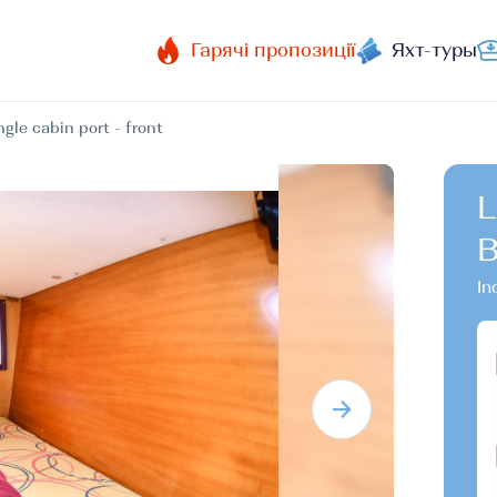
Гарячі пропозиції
Яхт-туры
ngle cabin port - front
L
B
In