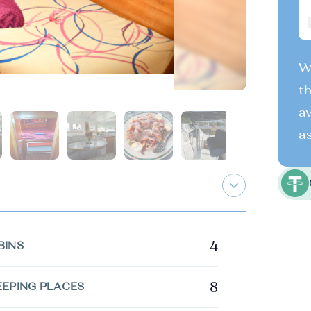
We
th
av
as
4
BINS
8
EEPING PLACES