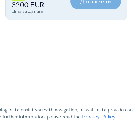
Деталі яхти
3200 EUR
Ціна за :дні дні
logies to assist you with navigation, as well as to provide con
Privacy Policy
For further information, please read the
.