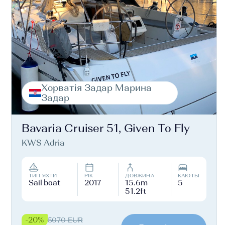
Хорватія Задар Марина
Задар
Bavaria Cruiser 51, Given To Fly
KWS Adria
ТИП ЯХТИ
РІК
ДОВЖИНА
КАЮТЫ
Sail boat
2017
15.6m
5
51.2ft
-20%
5070 EUR