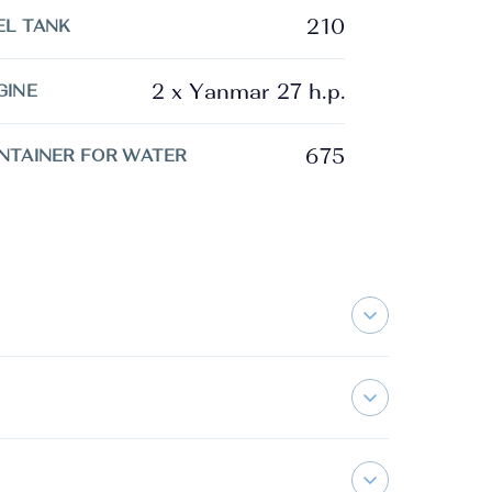
210
EL TANK
2 x Yanmar 27 h.p.
GINE
675
NTAINER FOR WATER