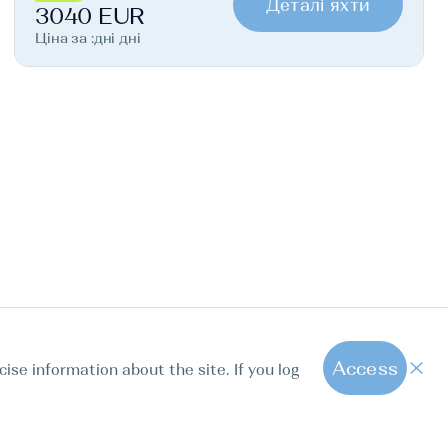
Деталі яхти
3040 EUR
Ціна за :дні дні
Access
cise information about the site. If you log
1