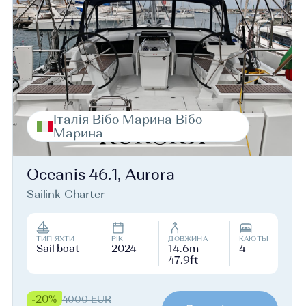
Італія Вібо Марина Вібо
Марина
Oceanis 46.1, Aurora
Sailink Charter
ТИП ЯХТИ
РІК
ДОВЖИНА
КАЮТЫ
Sail boat
2024
14.6m
4
47.9ft
-20%
4000 EUR