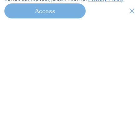
Access
1
Find my boat — це онлайн-консьєрж-
сервіс повного циклу для професійних
капітанів.
Яхт-туры
Про нас