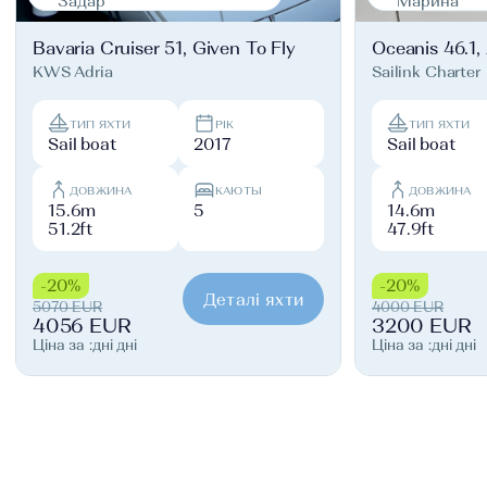
Задар
Марина
Bavaria Cruiser 51, Given To Fly
Oceanis 46.1,
KWS Adria
Sailink Charter
ТИП ЯХТИ
РІК
ТИП ЯХТИ
Sail boat
2017
Sail boat
ДОВЖИНА
КАЮТЫ
ДОВЖИНА
15.6m
5
14.6m
51.2ft
47.9ft
-20%
-20%
Деталі яхти
5070 EUR
4000 EUR
4056 EUR
3200 EUR
Ціна за :дні дні
Ціна за :дні дні