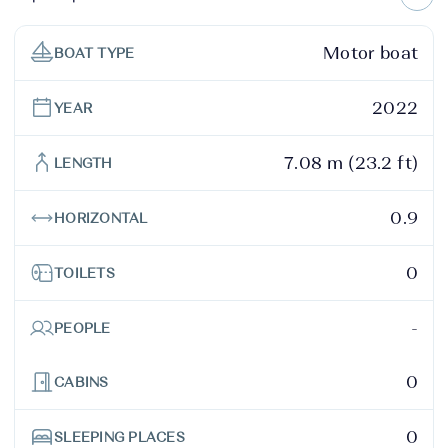
Motor boat
BOAT TYPE
2022
YEAR
7.08 m (23.2 ft)
LENGTH
0.9
HORIZONTAL
0
TOILETS
-
PEOPLE
0
CABINS
0
SLEEPING PLACES