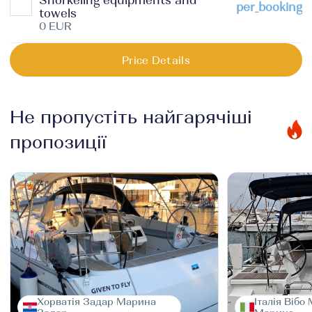
Snorkeling equipments and
per_booking
towels
0 EUR
Price Details
Не пропустіть найгарячіші
пропозиції
Хорватія Задар Марина
Італія Вібо