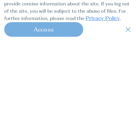
provide concise information about the site. If you log out
of the site, you will be subject to the abuse of files. For
Privacy Policy
further information, please read the
.
Access
1
Find my boat — це онлайн-консьєрж-
сервіс повного циклу для професійних
капітанів.