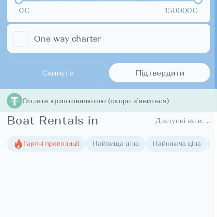
0€
150000€
One way charter
Скинути
Підтвердити
Оплата криптовалютою (скоро з’явиться)
Boat Rentals in
Доступні яхти:
...
Гарячі пропозиції
Найвища ціна
Найнижча ціна