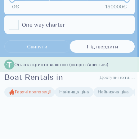
0€
150000€
One way charter
Скинути
Підтвердити
Оплата криптовалютою (скоро з’явиться)
Boat Rentals in
Доступні яхти:
...
Гарячі пропозиції
Найвища ціна
Найнижча ціна