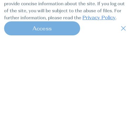
provide concise information about the site. If you log out
of the site, you will be subject to the abuse of files. For
Privacy Policy
further information, please read the
.
Access
1
Find my boat — це онлайн-консьєрж-
сервіс повного циклу для професійних
капітанів.