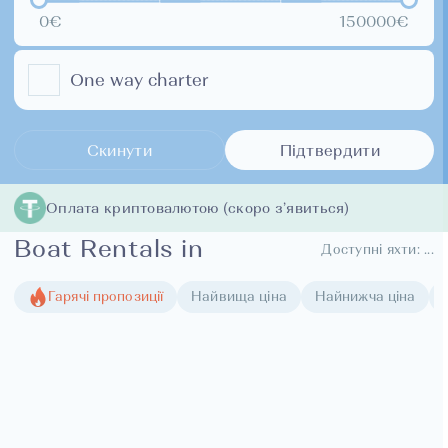
0€
150000€
One way charter
Скинути
Підтвердити
Оплата криптовалютою (скоро з’явиться)
Boat Rentals in
Доступні яхти:
...
Гарячі пропозиції
Найвища ціна
Найнижча ціна