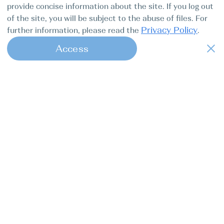
provide concise information about the site. If you log out
of the site, you will be subject to the abuse of files. For
Privacy Policy
further information, please read the
.
Access
1
Find my boat — це онлайн-консьєрж-
сервіс повного циклу для професійних
капітанів.