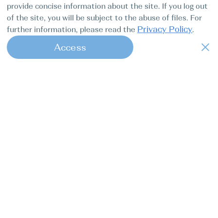
provide concise information about the site. If you log out
of the site, you will be subject to the abuse of files. For
Privacy Policy
further information, please read the
.
Access
1
Find my boat — це онлайн-консьєрж-
сервіс повного циклу для професійних
капітанів.