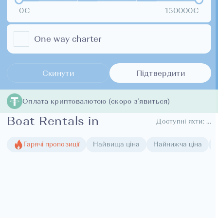
0€
150000€
One way charter
Скинути
Підтвердити
Оплата криптовалютою (скоро з’явиться)
Boat Rentals in
Доступні яхти:
...
Гарячі пропозиції
Найвища ціна
Найнижча ціна