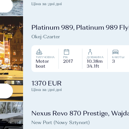
Ціна за :дні дні
Platinum 989, Platinum 989 Fly
Okej-Czarter
ТИП ЧОВНА
РІК
ДОВЖИНА
КАЮТЫ
Motor
2017
10.38m
3
boat
34.1ft
1370 EUR
Ціна за :дні дні
Nexus Revo 870 Prestige, Wajd
New Port (Nowy Sztynort)