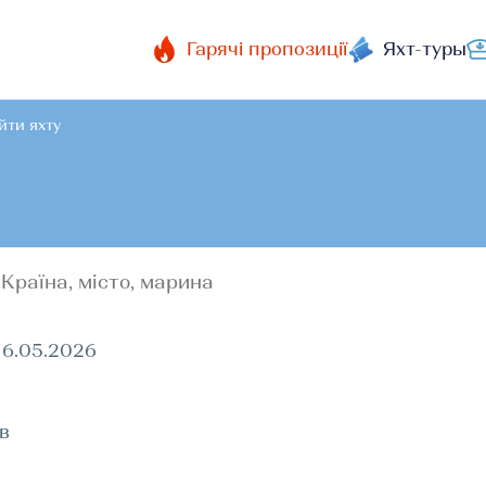
Гарячі пропозиції
Яхт-туры
йти яхту
16.05.2026
ів