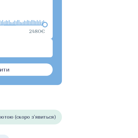
2480€
ити
ютою (скоро з’явиться)