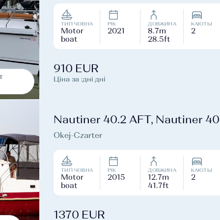
ТИП ЧОВНА
РІК
ДОВЖИНА
КАЮТЫ
Motor
2021
8.7m
2
boat
28.5ft
910 EUR
т
Ціна за :дні дні
Nautiner 40.2 AFT, Nautiner 4
Okej-Czarter
ТИП ЧОВНА
РІК
ДОВЖИНА
КАЮТЫ
Motor
2015
12.7m
2
boat
41.7ft
1370 EUR