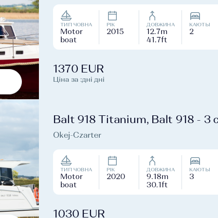
ТИП ЧОВНА
РІК
ДОВЖИНА
КАЮТЫ
Motor
2015
12.7m
2
boat
41.7ft
1370 EUR
Ціна за :дні дні
Balt 918 Titanium, Balt 918 - 3 
Okej-Czarter
ТИП ЧОВНА
РІК
ДОВЖИНА
КАЮТЫ
Motor
2020
9.18m
3
boat
30.1ft
1030 EUR