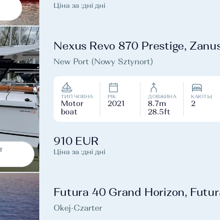
Ціна за :дні дні
Nexus Revo 870 Prestige, Zanus
New Port (Nowy Sztynort)
ТИП ЧОВНА
РІК
ДОВЖИНА
КАЮТЫ
Motor
2021
8.7m
2
boat
28.5ft
910 EUR
т
Ціна за :дні дні
Futura 40 Grand Horizon, Futu
Okej-Czarter