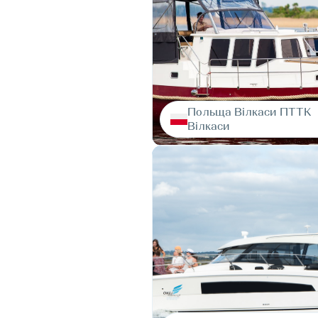
Польща Вілкаси ПТТК
Вілкаси