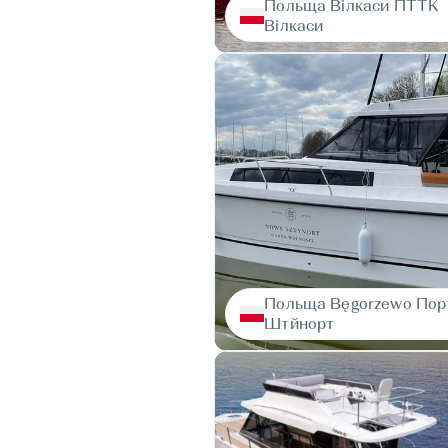
Польща Вілкаси ПТТК
Вілкаси
Польща Вęgorzewo Пор
Штйнорт