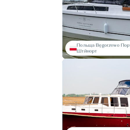
Польща Вęgorzewo Пор
Штйнорт