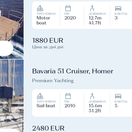
ТИП ЧОВНА
РІК
ДОВЖИНА
КАЮТЫ
Motor
2020
12.7m
3
boat
41.7ft
1880 EUR
Ціна за :дні дні
Bavaria 51 Cruiser, Homer
Premium Yachting
ТИП ЧОВНА
РІК
ДОВЖИНА
КАЮТЫ
Sail boat
2010
15.6m
5
51.2ft
2480 EUR