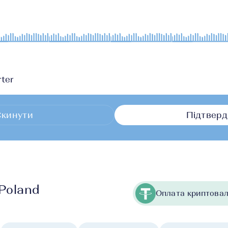
ter
кинути
Підтверд
 Poland
Оплата криптовал