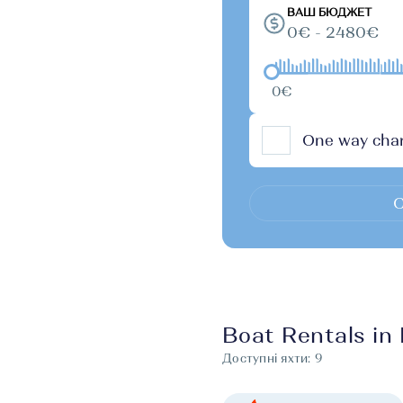
ВАШ БЮДЖЕТ
0€ - 2480€
0€
One way char
С
Boat Rentals in
Доступні яхти:
9