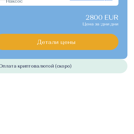
Наксос
2800 EUR
Цена за :дни дни
Детали цены
Оплата криптовалютой (скоро)