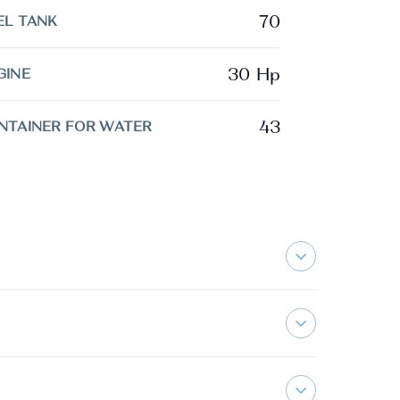
70
EL TANK
30 Hp
GINE
43
NTAINER FOR WATER