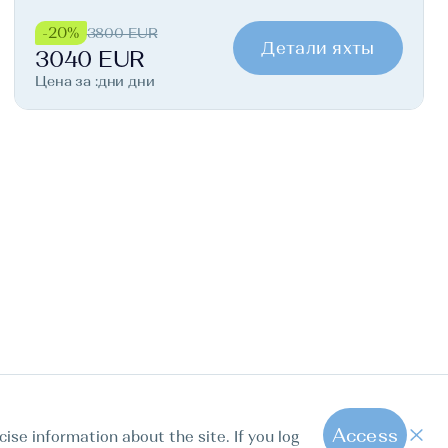
-20%
3800 EUR
Детали яхты
3040 EUR
Цена за :дни дни
Access
cise information about the site. If you log