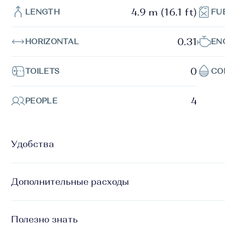
4.9 m (16.1 ft)
LENGTH
FU
0.31
HORIZONTAL
EN
0
TOILETS
CO
4
PEOPLE
Удобства
Дополнительные расходы
Полезно знать