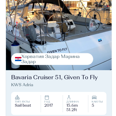
Хорватия Задар Марина
Задар
Bavaria Cruiser 51, Given To Fly
KWS Adria
ТИП ЯХТЫ
ГОД
ДЛИННА
КАЮТЫ
Sail boat
2017
15.6m
5
51.2ft