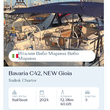
Италия Вибо Марина Вибо
Марина
Bavaria C42, NEW Gioia
Sailink Charter
ТИП ЯХТЫ
ГОД
ДЛИННА
КАЮТЫ
Sail boat
2024
12.38m
3
40.6ft