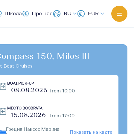
Школа
Про нас
RU
EUR
ompass 150, Milos III
t Boat Cruises
BOAT.PICK-UP
from 10:00
МЕСТО ВОЗВРАТА:
from 17:00
Греция Наксос Марина
Показать на карте