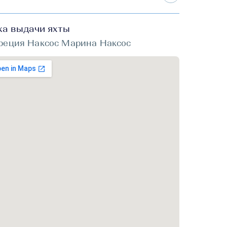
ка выдачи яхты
реция Наксос Марина Наксос