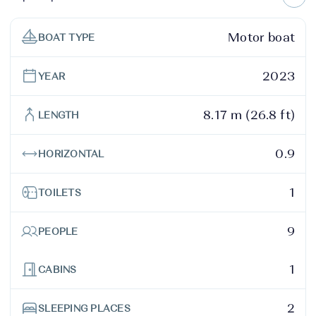
Motor boat
BOAT TYPE
2023
YEAR
8.17 m (26.8 ft)
LENGTH
0.9
HORIZONTAL
1
TOILETS
9
PEOPLE
1
CABINS
2
SLEEPING PLACES