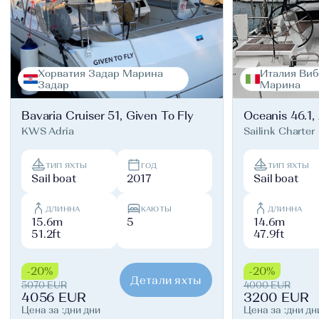
Хорватия Задар Марина
Италия Виб
Задар
Марина
Bavaria Cruiser 51, Given To Fly
Oceanis 46.1,
KWS Adria
Sailink Charter
ТИП ЯХТЫ
ГОД
ТИП ЯХТЫ
Sail boat
2017
Sail boat
ДЛИННА
КАЮТЫ
ДЛИННА
15.6m
5
14.6m
51.2ft
47.9ft
-20%
-20%
Детали яхты
5070 EUR
4000 EUR
4056 EUR
3200 EUR
Цена за :дни дни
Цена за :дни дн