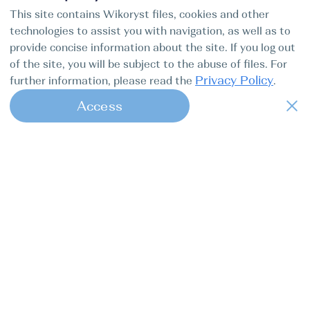
This site contains Wikoryst files, cookies and other
technologies to assist you with navigation, as well as to
provide concise information about the site. If you log out
of the site, you will be subject to the abuse of files. For
Privacy Policy
further information, please read the
.
Access
1
Find my boat — это удобный онлайн-
сервис, который берёт на себя все
заботы капитанов от начала до конца.