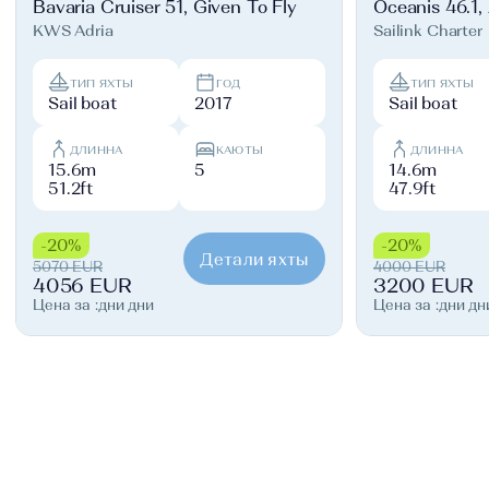
Bavaria Cruiser 51, Given To Fly
Oceanis 46.1,
KWS Adria
Sailink Charter
ТИП ЯХТЫ
ГОД
ТИП ЯХТЫ
Sail boat
2017
Sail boat
ДЛИННА
КАЮТЫ
ДЛИННА
15.6m
5
14.6m
51.2ft
47.9ft
-20%
-20%
Детали яхты
5070 EUR
4000 EUR
4056 EUR
3200 EUR
Цена за :дни дни
Цена за :дни дн