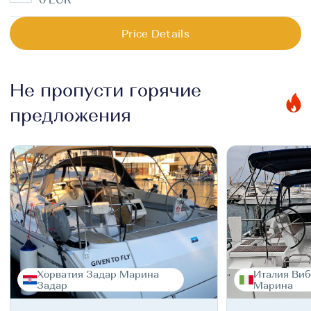
Price Details
Не пропусти горячие
предложения
Хорватия Задар Марина
Италия Виб
Задар
Марина