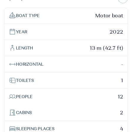
Motor boat
BOAT TYPE
2022
YEAR
13 m (42.7 ft)
LENGTH
-
HORIZONTAL
1
TOILETS
12
PEOPLE
2
CABINS
4
SLEEPING PLACES