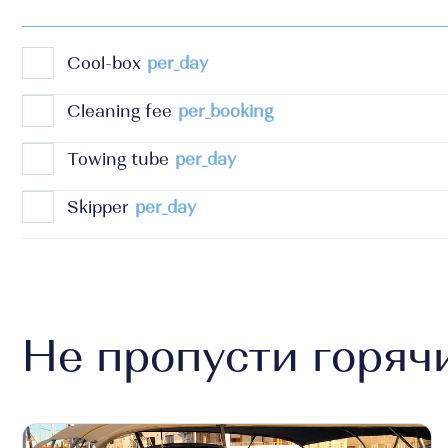
Cool-box
per_day
Cleaning fee
per_booking
Towing tube
per_day
Skipper
per_day
Не пропусти горяч