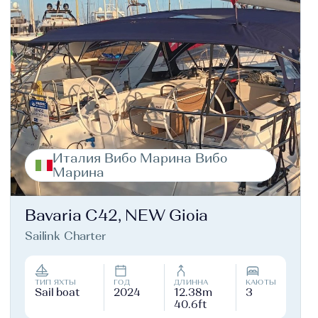
Италия Вибо Марина Вибо
Марина
Bavaria C42, NEW Gioia
Sailink Charter
ТИП ЯХТЫ
ГОД
ДЛИННА
КАЮТЫ
Sail boat
2024
12.38m
3
40.6ft