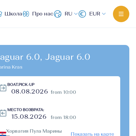
Школа
Про нас
RU
EUR
aguar 6.0, Jaguar 6.0
rina Kras
BOAT.PICK-UP
from 10:00
МЕСТО ВОЗВРАТА:
from 18:00
Хорватия Пула Марины
Показать на карте