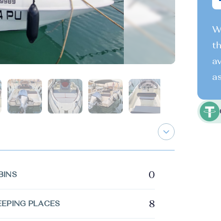
We
th
av
as
0
BINS
8
EEPING PLACES