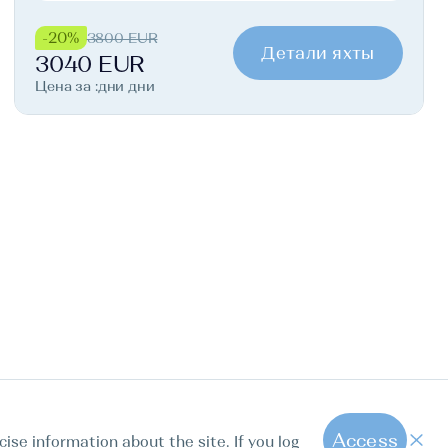
-20%
3800 EUR
Детали яхты
3040 EUR
Цена за :дни дни
Access
cise information about the site. If you log