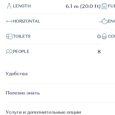
6.1 m (20.0 ft)
LENGTH
FU
-
HORIZONTAL
EN
0
TOILETS
CO
8
PEOPLE
Удобства
Полезно знать
Услуги и дополнительные опции