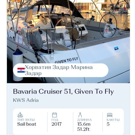
Хорватия Задар Марина
Задар
Bavaria Cruiser 51, Given To Fly
KWS Adria
ТИП ЯХТЫ
ГОД
ДЛИННА
КАЮТЫ
Sail boat
2017
15.6m
5
51.2ft