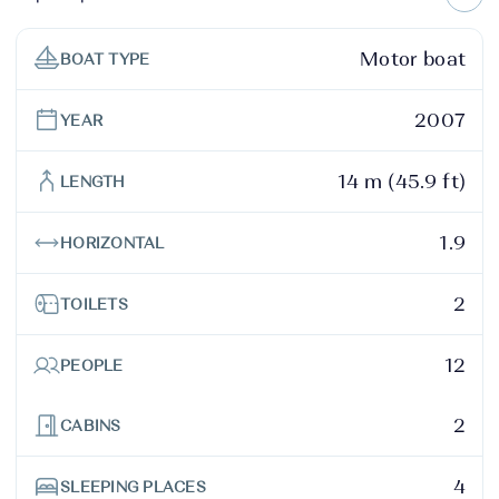
Motor boat
BOAT TYPE
2007
YEAR
14 m (45.9 ft)
LENGTH
1.9
HORIZONTAL
2
TOILETS
12
PEOPLE
2
CABINS
4
SLEEPING PLACES