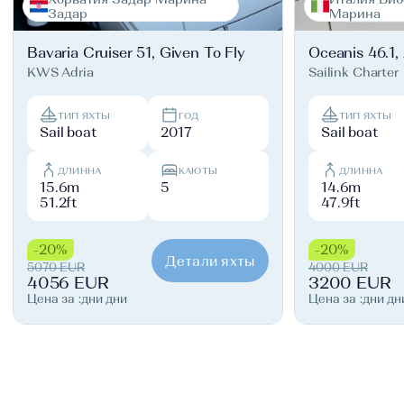
Задар
Марина
Bavaria Cruiser 51, Given To Fly
Oceanis 46.1,
KWS Adria
Sailink Charter
ТИП ЯХТЫ
ГОД
ТИП ЯХТЫ
Sail boat
2017
Sail boat
ДЛИННА
КАЮТЫ
ДЛИННА
15.6m
5
14.6m
51.2ft
47.9ft
-20%
-20%
Детали яхты
5070 EUR
4000 EUR
4056 EUR
3200 EUR
Цена за :дни дни
Цена за :дни дн