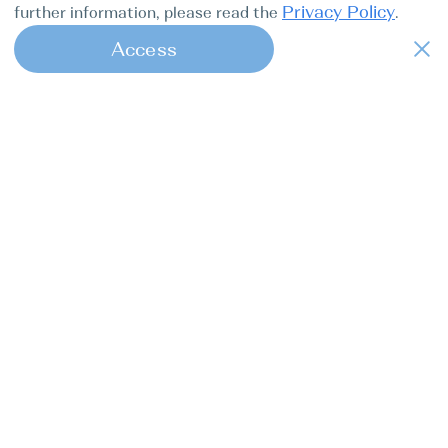
Privacy Policy
further information, please read the
.
Access
1
Find my boat — это удобный онлайн-
сервис, который берёт на себя все
заботы капитанов от начала до конца.
Яхт-туры