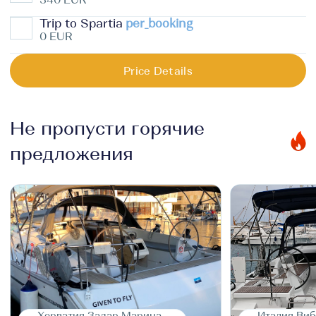
Trip to Spartia
per_booking
0 EUR
Price Details
Не пропусти горячие
предложения
Хорватия Задар Марина
Италия Виб