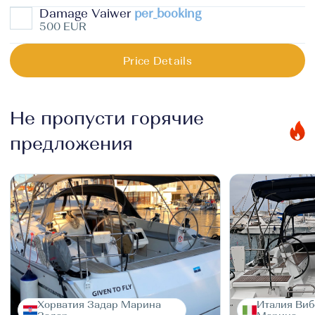
Damage Vaiwer
per_booking
500 EUR
Price Details
Не пропусти горячие
предложения
Хорватия Задар Марина
Италия Виб