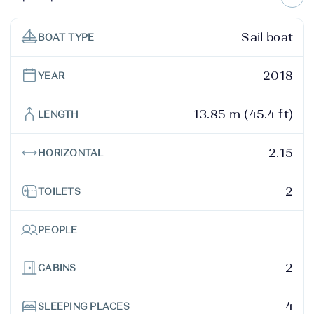
Sail boat
BOAT TYPE
2018
YEAR
13.85 m (45.4 ft)
LENGTH
2.15
HORIZONTAL
2
TOILETS
-
PEOPLE
2
CABINS
4
SLEEPING PLACES