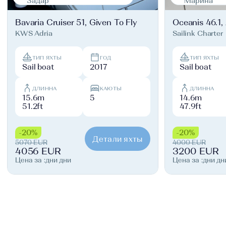
Задар
Марина
Bavaria Cruiser 51, Given To Fly
Oceanis 46.1,
KWS Adria
Sailink Charter
ТИП ЯХТЫ
ГОД
ТИП ЯХТЫ
Sail boat
2017
Sail boat
ДЛИННА
КАЮТЫ
ДЛИННА
15.6m
5
14.6m
51.2ft
47.9ft
-20%
-20%
Детали яхты
5070 EUR
4000 EUR
4056 EUR
3200 EUR
Цена за :дни дни
Цена за :дни дн