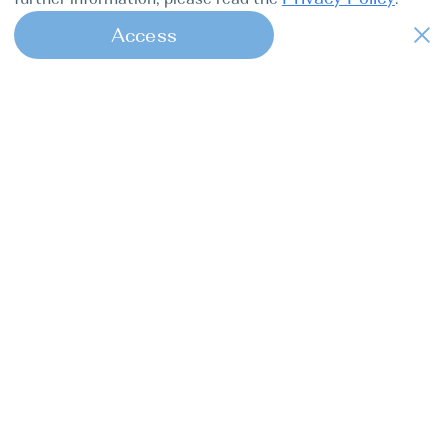
Access
1
Find my boat — это удобный онлайн-
сервис, который берёт на себя все
заботы капитанов от начала до конца.
Яхт-туры
Про нас